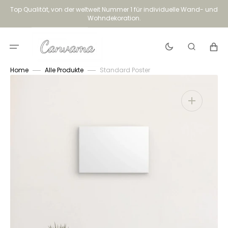
Direkt
Top Qualität, von der weltweit Nummer 1 für individuelle Wand- und
zum
Wohndekoration.
Inhalt
Warenko
Home
Alle Produkte
Standard Poster
Dargestellte
Medien
in
Galerieansicht
öffnen