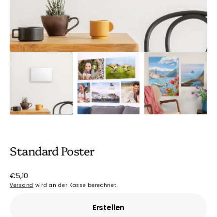
Standard Poster
Normaler
€5,10
Preis
Versand
wird an der Kasse berechnet.
Erstellen