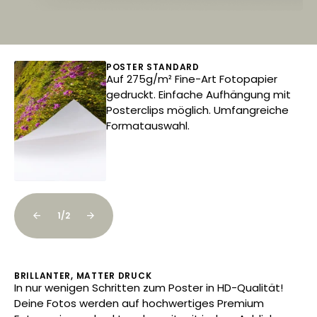
POSTER STANDARD
Auf 275g/m² Fine-Art Fotopapier
r
gedruckt. Einfache Aufhängung mit
Posterclips möglich. Umfangreiche
Formatauswahl.
1
/
2
BRILLANTER, MATTER DRUCK
GR
In nur wenigen Schritten zum Poster in HD-Qualität!
Da
Deine Fotos werden auf hochwertiges Premium
un