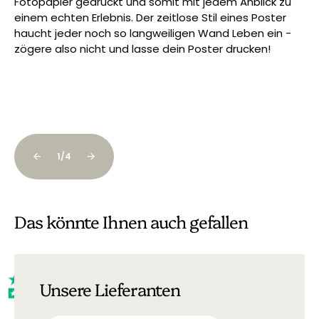
Fotopapier gedruckt und somit mit jedem Anblick zu
me
der
einem echten Erlebnis. Der zeitlose Stil eines Poster
Au
haucht jeder noch so langweiligen Wand Leben ein -
Wa
zögere also nicht und lasse dein Poster drucken!
fü
Po
üb
1
/
4
Das könnte Ihnen auch gefallen
Unsere Lieferanten